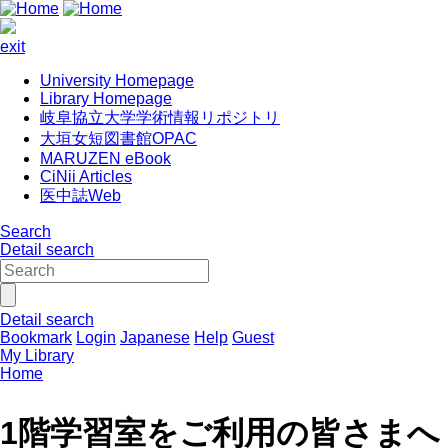
exit
University Homepage
Library Homepage
岐阜協立大学学術情報リポジトリ
大垣女短図書館OPAC
MARUZEN eBook
CiNii Articles
医中誌Web
Search
Detail search
Detail search
Bookmark
Login
Japanese
Help
Guest
My Library
Home
1階学習室をご利用の皆さまへ