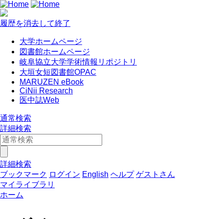
履歴を消去して終了
大学ホームページ
図書館ホームページ
岐阜協立大学学術情報リポジトリ
大垣女短図書館OPAC
MARUZEN eBook
CiNii Research
医中誌Web
通常検索
詳細検索
詳細検索
ブックマーク
ログイン
English
ヘルプ
ゲストさん
マイライブラリ
ホーム