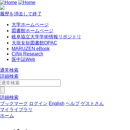
履歴を消去して終了
大学ホームページ
図書館ホームページ
岐阜協立大学学術情報リポジトリ
大垣女短図書館OPAC
MARUZEN eBook
CiNii Research
医中誌Web
通常検索
詳細検索
詳細検索
ブックマーク
ログイン
English
ヘルプ
ゲストさん
マイライブラリ
ホーム