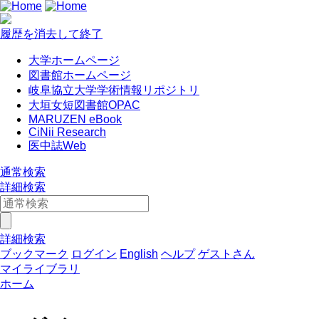
履歴を消去して終了
大学ホームページ
図書館ホームページ
岐阜協立大学学術情報リポジトリ
大垣女短図書館OPAC
MARUZEN eBook
CiNii Research
医中誌Web
通常検索
詳細検索
詳細検索
ブックマーク
ログイン
English
ヘルプ
ゲストさん
マイライブラリ
ホーム