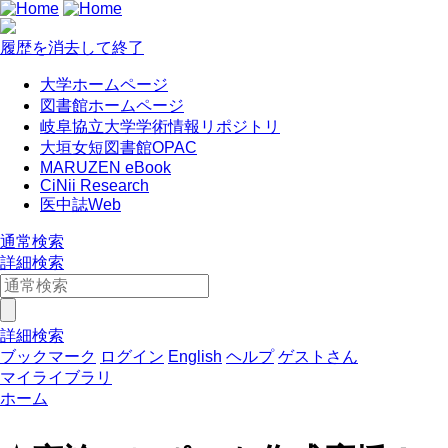
履歴を消去して終了
大学ホームページ
図書館ホームページ
岐阜協立大学学術情報リポジトリ
大垣女短図書館OPAC
MARUZEN eBook
CiNii Research
医中誌Web
通常検索
詳細検索
詳細検索
ブックマーク
ログイン
English
ヘルプ
ゲストさん
マイライブラリ
ホーム