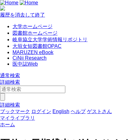
履歴を消去して終了
大学ホームページ
図書館ホームページ
岐阜協立大学学術情報リポジトリ
大垣女短図書館OPAC
MARUZEN eBook
CiNii Research
医中誌Web
通常検索
詳細検索
詳細検索
ブックマーク
ログイン
English
ヘルプ
ゲストさん
マイライブラリ
ホーム