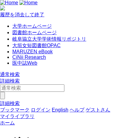
履歴を消去して終了
大学ホームページ
図書館ホームページ
岐阜協立大学学術情報リポジトリ
大垣女短図書館OPAC
MARUZEN eBook
CiNii Research
医中誌Web
通常検索
詳細検索
詳細検索
ブックマーク
ログイン
English
ヘルプ
ゲストさん
マイライブラリ
ホーム