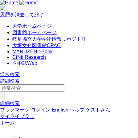
履歴を消去して終了
大学ホームページ
図書館ホームページ
岐阜協立大学学術情報リポジトリ
大垣女短図書館OPAC
MARUZEN eBook
CiNii Research
医中誌Web
通常検索
詳細検索
詳細検索
ブックマーク
ログイン
English
ヘルプ
ゲストさん
マイライブラリ
ホーム