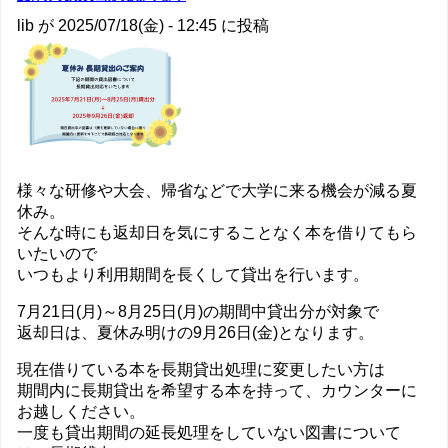
始
lib
が
2025/07/18(金) - 12:45
に投稿
に
向
け
て
の
様々な研修や大会、帰省などで大学に来る機会が減る夏
休み。
そんな時にも返却日を気にすることなく本を借りてもら
いたいので
いつもより利用期間を長くして貸出を行います。
7月21日(月)～8月25日(月)の期間中貸出分が対象で
返却日は、夏休み明けの9月26日(金)となります。
現在借りている本を長期貸出処理に変更したい方は
期間内に長期貸出を希望する本を持って、カウンターに
お越しください。
一度も貸出期間の延長処理をしていない図書について