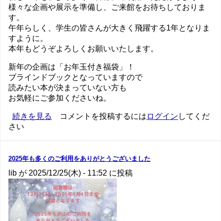
様々な企画や展示を準備し、ご来館をお待ちしておりま
す。
午年らしく、学生の皆さんが大きく飛躍する1年となりま
すように。
本年もどうぞよろしくお願いいたします。
新年の企画は「お年玉付き福袋」！
ブラインドブックとなっていますので
読みたい本が決まっていない方も
お気軽にご参加くださいね。
謹
続きを見る
コメントを投稿するには
ログイン
してくだ
さい
賀
新
年
の
2025年も多くのご利用をありがとうございました
lib
が
2025/12/25(木) - 11:52
に投稿