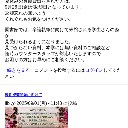
夏休みの長期貸出をされた方は、
9月26日(金)が返却日となっています。
返却忘れの無いよう
くれぐれもお気をつけください。
図書館では、卒論執筆に向けて来館される学生さんの姿
が
見受けられるようになりました。
見つからない資料、本学には無い資料のご相談など
随時カウンタースタッフが対応いたしますので
お困りの方はお早めにご相談ください。
秋
続きを見る
コメントを投稿するには
ログイン
してくだ
さい
の
気
配
の
後期授業開始に向けて
lib
が
2025/09/01(月) - 11:48
に投稿