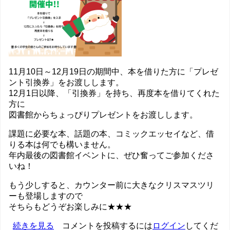
知
ら
せ
の
11月10日～12月19日の期間中、本を借りた方に「プレゼ
ント引換券」をお渡しします。
12月1日以降、「引換券」を持ち、再度本を借りてくれた
方に
図書館からちょっぴりプレゼントをお渡しします。
課題に必要な本、話題の本、コミックエッセイなど、借
りる本は何でも構いません。
年内最後の図書館イベントに、ぜひ奮ってご参加くださ
いね！
もう少しすると、カウンター前に大きなクリスマスツリ
ーも登場しますので
そちらもどうぞお楽しみに★★★
早々
続きを見る
コメントを投稿するには
ログイン
してくだ