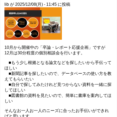
の
lib
が
2025/12/08(月) - 11:45
に投稿
ご
利
用
を
あ
り
が
と
10月から開催中の「卒論・レポート応援企画」ですが
う
12月は30分程度の個別相談会を行います。
ご
ざ
■もう少し根拠となる論文などを探したいから手伝って
い
ほしい
ま
■新聞記事を探したいので、データベースの使い方を教
し
えてもらいたい
た
■自分で探してみたけれど見つからない資料を一緒に探
の
してほしい
■図書館の資料を見たいので、簡単に書庫を案内してほ
しい
そんなお一人お一人のニーズに合ったお手伝いができれ
ばと思います。