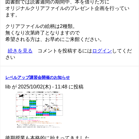
図書館では読書週間の期間中、本を借りた方に
オリジナルクリアファイルのプレゼント企画を行ってい
ます。
クリアファイルの絵柄は2種類。
無くなり次第終了となりますので
希望される方は、お早めにご来館ください。
読
続きを見る
コメントを投稿するには
ログイン
してくだ
さい
書
週
間
2025
レベルアップ講習会開催のお知らせ
は
lib
が
2025/10/02(木) - 11:48
に投稿
じ
ま
っ
て
い
ま
す
の
後期授業も本格的に始まってきました。