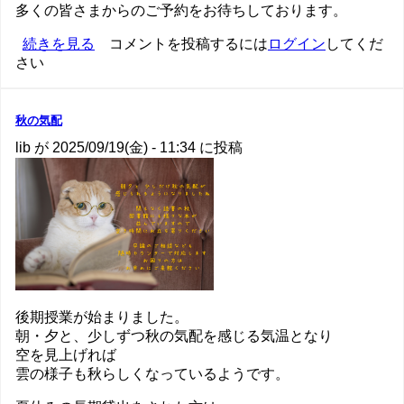
多くの皆さまからのご予約をお待ちしております。
レ
続きを見る
コメントを投稿するには
ログイン
してくだ
さい
ベ
ル
ア
ッ
秋の気配
プ
lib
が
2025/09/19(金) - 11:34
に投稿
講
習
会
開
催
の
お
知
ら
後期授業が始まりました。
せ
朝・夕と、少しずつ秋の気配を感じる気温となり
の
空を見上げれば
雲の様子も秋らしくなっているようです。