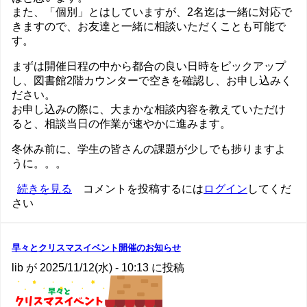
また、「個別」とはしていますが、2名迄は一緒に対応で
きますので、お友達と一緒に相談いただくことも可能で
す。
まずは開催日程の中から都合の良い日時をピックアップ
し、図書館2階カウンターで空きを確認し、お申し込みく
ださい。
お申し込みの際に、大まかな相談内容を教えていただけ
ると、相談当日の作業が速やかに進みます。
冬休み前に、学生の皆さんの課題が少しでも捗りますよ
うに。。。
個
続きを見る
コメントを投稿するには
ログイン
してくだ
さい
別
相
談
会
早々とクリスマスイベント開催のお知らせ
開
lib
が
2025/11/12(水) - 10:13
に投稿
催
の
お