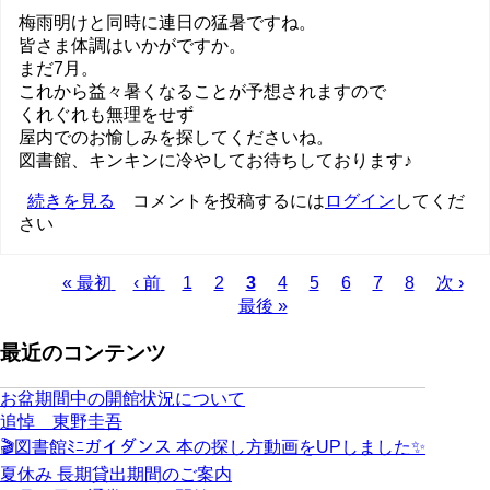
梅雨明けと同時に連日の猛暑ですね。
皆さま体調はいかがですか。
まだ7月。
これから益々暑くなることが予想されますので
くれぐれも無理をせず
屋内でのお愉しみを探してくださいね。
図書館、キンキンに冷やしてお待ちしております♪
夏
続きを見る
コメントを投稿するには
ログイン
してくだ
さい
の
暑
さ
Page
Page
Page
Page
Page
Page
Page
先
« 最初
前
‹ 前
1
2
カ
3
4
5
6
7
8
次
次 ›
に
頭
ペ
最後 »
レ
ペ
ペ
も
ペ
ー
ン
ー
ー
マ
最近のコンテンツ
ー
ジ
ト
ジ
ジ
ケ
ジ
ペ
送
ズ
ー
り
お盆期間中の開館状況について
の
ジ
追悼 東野圭吾
🎬図書館ﾐﾆガイダンス 本の探し方動画をUPしました✨
夏休み 長期貸出期間のご案内