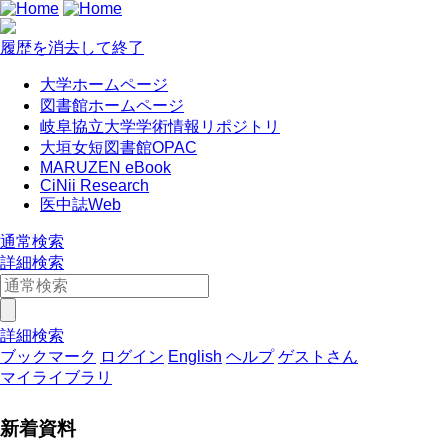
履歴を消去して終了
大学ホームページ
図書館ホームページ
岐阜協立大学学術情報リポジトリ
大垣女短図書館OPAC
MARUZEN eBook
CiNii Research
医中誌Web
通常検索
詳細検索
詳細検索
ブックマーク
ログイン
English
ヘルプ
ゲストさん
マイライブラリ
新着資料