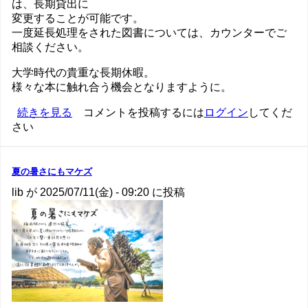
は、長期貸出に
変更することが可能です。
一度延長処理をされた図書については、カウンターでご
相談ください。
大学時代の貴重な長期休暇。
様々な本に触れ合う機会となりますように。
夏
続きを見る
コメントを投稿するには
ログイン
してくだ
さい
休
み
長
期
夏の暑さにもマケズ
貸
lib
が
2025/07/11(金) - 09:20
に投稿
出
が
始
ま
り
ま
す
の