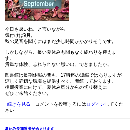
今日も暑いね、と言いながら
気付けば9月。
秋の足音を聞くにはまだ少し時間がかかりそうです。
しかしながら、長い夏休みも間もなく終わりを迎えま
す。
貴重な体験、忘れられない思い出、できましたか。
図書館は長期休暇の間も、17時迄の短縮ではありますが
涼しく静穏な環境を提供すべく、開館しております。
後期授業に向けて、夏休み気分からの切り替えに
ぜひご来館ください。
後
続きを見る
コメントを投稿するには
ログイン
してくだ
さい
期
授
業
開
夏休み長期貸出が始まります